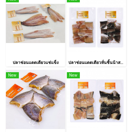
ปลาช่อนแดดเดียวแช่แข็ง
ปลาช่อนแดดเดียวหั่นชิ้นน้าสมหมาย 1กก.
New
New