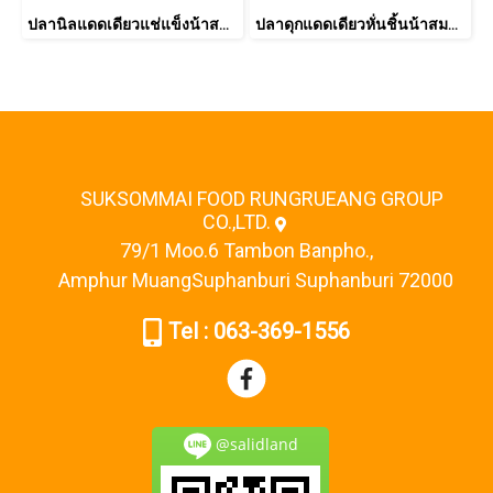
ปลานิลแดดเดียวแช่แข็งน้าสมหมาย 1กิโล
ปลาดุกแดดเดียวหั่นชิ้นน้าสมหมาย 1กก.
SUKSOMMAI FOOD RUNGRUEANG GROUP
CO.,LTD.
79/1 Moo.6 Tambon Banpho.,
Amphur MuangSuphanburi Suphanburi 72000
Tel : 063-369-1556
@salidland